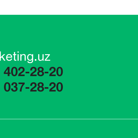
keting.uz
) 402-28-20
) 037-28-20