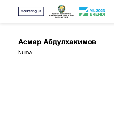
Асмар Абдулхакимов
Numa