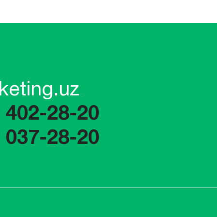
keting.uz
) 402-28-20
) 037-28-20