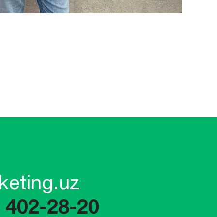
keting.uz
) 402-28-20