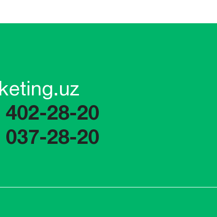
keting.uz
) 402-28-20
) 037-28-20