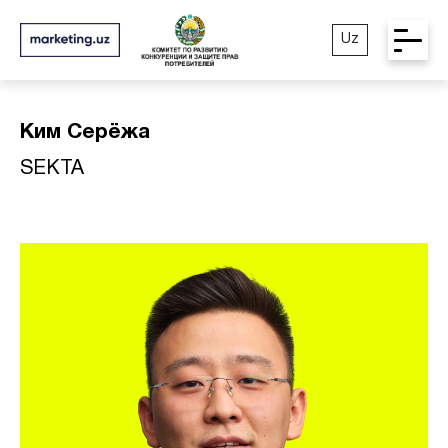
Uz
Ким Серёжа
SEKTA