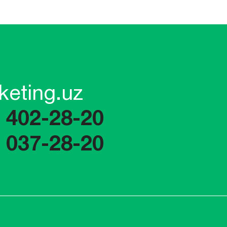
keting.uz
) 402-28-20
) 037-28-20