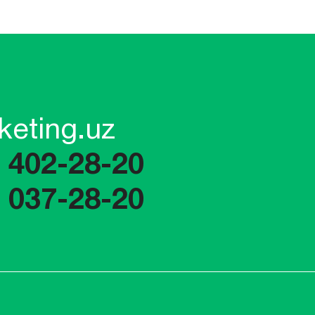
keting.uz
) 402-28-20
) 037-28-20