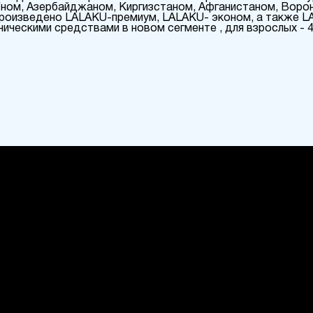
fном, Азербайджаном, Киргизстаном, Афганистаном, Вор
и произведено LALAKU-премиум, LALAKU- эконом, а также L
ческими средствами в новом сегменте , для взрослых - 4 