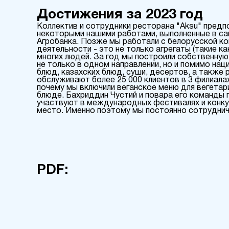
Достижения за 2023 год
Коллектив и сотрудники ресторана "Aksu" предп
некоторыми нашими работами, выполненные в сам
Агробанка. Позже мы работали с белорусской ко
деятельности - это не только агрегаты (такие ка
многих людей. За год мы построили собственну
не только в одном направлении, но и помимо на
блюд, казахских блюд, суши, десертов, а также
обслуживают более 25 000 клиентов в 3 филиала
почему мы включили веганское меню для вегетар
блюде. Бахриддин Чустий и повара его команды
участвуют в международных фестивалях и конку
место. Именно поэтому мы постоянно сотрудничае
PDF: