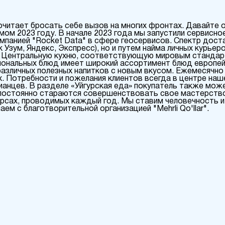
очитает бросать себе вызов на многих фронтах. Давайте 
ом 2023 году. В начале 2023 года мы запустили сервисно
мпанией "Rocket Data" в сфере геосервисов. Спектр дост
к Узум, Яндекс, Экспресс), но и путем найма личных курье
ю Центральную кухню, соответствующую мировым стандар
циональных блюд имеет широкий ассортимент блюд европейс
 различных полезных напитков с новым вкусом. Ежемесячно
х. Потребности и пожелания клиентов всегда в центре наш
ианцев. В разделе «Уйгурская еда» покупатель также мож
 постоянно стараются совершенствовать свое мастерств
рсах, проводимых каждый год. Мы ставим человечность и
м с благотворительной организацией "Mehrli Qo'llar".