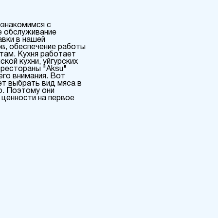
ознакомимся с
е обслуживание
авки в нашей
ров, обеспечение работы
там. Кухня работает
кой кухни, уйгурских
 рестораны "Aksu"
его внимания. Вот
ет выбрать вид мяса в
о. Поэтому они
 ценности на первое