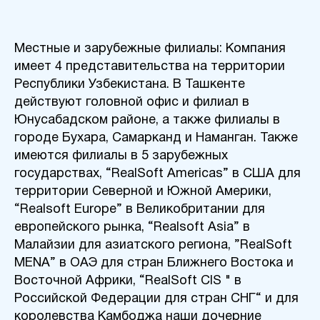
Местные и зарубежные филиалы: Компания
имеет 4 представительства на территории
Республики
Узбекистана. В Ташкенте
действуют головной офис и филиал в
Юнусабад
ском районе
, а также филиалы в
городе
Бухар
а,
Самарканд
и Наманган
. Также
имеются филиалы в
5
зарубежных
государствах
, “RealSoft Americas” в США для
территории Северной и Южной Америки,
“Realsoft Europe” в Великобритании для
европейского рынка, “Realsoft Asia” в
Малайзии для азиатского региона, ”RealSoft
MENA” в ОАЭ для стран Ближнего Востока и
Восточной Африки, “RealSoft CIS "
в
Российской Федерации
для стран СНГ“ и для
королевства
Камбоджа наши дочерние