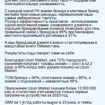
для местного рекламного клаттера — подарив нам
сногсшибательную узнаваемость.
С каждой новой РК знание бренда и ключевые бренд
метрики били новые рекорды, перевыполняя наши
самые амбициозные таргеты.
Росла и эффективность креативов - использование
одной креативной рамки, узнаваемого джингла и
хорошее брендирование роликов позволило достичь
правильной связи с брендом в 89% при бенчмарке
местного крупнейшего ритейлера в 51%.
А наш брендовый джингл и вовсе стал популярным в
масштабах всего Узбекистана.
Результаты года говорят сами за себя:
Благодаря Uzum Market, уже 75% городского
населения покупает товары онлайн — рост в х2.2
раза, а 66% когда либо делали покупку на Uzum
Market.
ТОМ бренда = 58%, спонтанное знание = 86%, а
знание с подсказкой = невероятные 98%.
Приложение Uzum Market скачали более 13 500 000
раз, в статистике учитываются только первые
загрузки на устройства за 2023 год
GMV за 1-й год работы вырос в 23 раза, а темпы