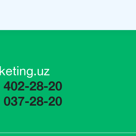
keting.uz
) 402-28-20
) 037-28-20