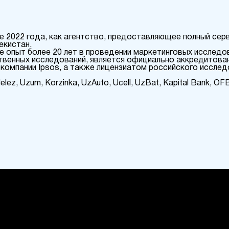
але 2022 года, как агентство, предоставляющее полный сер
бекистан.
 опыт более 20 лет в проведении маркетинговых исследо
ственных исследований, является официально аккредитов
омпании Ipsos, а также лицензиатом российского исслед
ez, Uzum, Korzinka, UzAuto, Ucell, UzBat, Kapital Bank, OFB