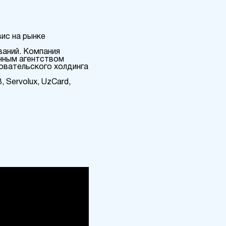
вис на рынке
ваний. Компания
анным агентством
овательского холдинга
, Servolux, UzCard,