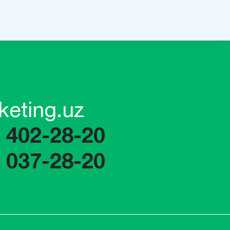
keting.uz
) 402-28-20
) 037-28-20