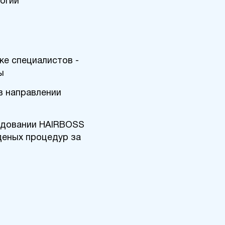
огии
ке специалистов -
ы
в направлении
рудовании HAIRBOSS
деных процедур за