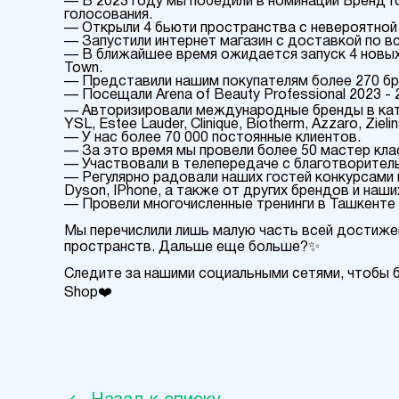
— В 2023 году мы победили в номинации Бренд Г
голосования.
— Открыли 4 бьюти пространства с невероятно
— Запустили интернет магазин с доставкой по в
— В ближайшее время ожидается запуск 4 новых б
Town.
— Представили нашим покупателям более 270 бр
— Посещали Arena of Beauty Professional 2023 -
— Авторизировали международные бренды в катег
YSL, Estee Lauder, Clinique, Biotherm, Azzaro, Zieli
— У нас более 70 000 постоянные клиентов.
— За это время мы провели более 50 мастер кла
— Участвовали в телепередаче с благотворител
— Регулярно радовали наших гостей конкурсами 
Dyson, IPhone, а также от других брендов и наши
— Провели многочисленные тренинги в Ташкенте 
Мы перечислили лишь малую часть всей достиже
пространств. Дальше еще больше?✨
Следите за нашими социальными сетями, чтобы б
Shop❤️