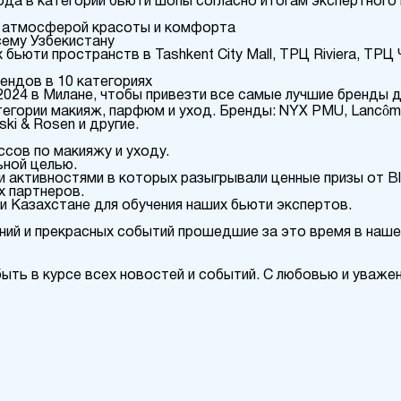
ода в категории бьюти шопы согласно итогам экспертного
й атмосферой красоты и комфорта
сему Узбекистану
ьюти пространств в Tashkent City Mall, ТРЦ Riviera, ТРЦ 
ендов в 10 категориях
 2024 в Милане, чтобы привезти все самые лучшие бренды 
ории макияж, парфюм и уход. Бренды: NYX PMU, Lancôme, 
nski & Rosen и другие.
ссов по макияжу и уходу.
ьной целью.
и активностями в которых разыгрывали ценные призы от B
х партнеров.
и Казахстане для обучения наших бьюти экспертов.
ний и прекрасных событий прошедшие за это время в наше
ыть в курсе всех новостей и событий. С любовью и уваже