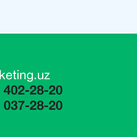
keting.uz
) 402-28-20
) 037-28-20