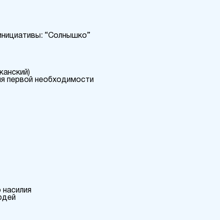
инициативы: “Солнышко”
канский)
я первой необходимости
 насилия
юдей