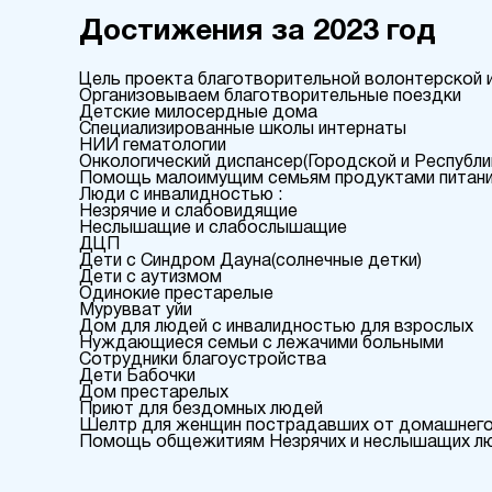
Достижения за 2023 год
Цель проекта благотворительной волонтерской 
Организовываем благотворительные поездки
Детские милосердные дома
Специализированные школы интернаты
НИИ гематологии
Онкологический диспансер(Городской и Республи
Помощь малоимущим семьям продуктами питани
Люди с инвалидностью :
Незрячие и слабовидящие
Неслышащие и слабослышащие
ДЦП
Дети с Синдром Дауна(солнечные детки)
Дети с аутизмом
Одинокие престарелые
Мурувват уйи
Дом для людей с инвалидностью для взрослых
Нуждающиеся семьи с лежачими больными
Сотрудники благоустройства
Дети Бабочки
Дом престарелых
Приют для бездомных людей
Шелтр для женщин пострадавших от домашнего
Помощь общежитиям Незрячих и неслышащих л