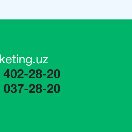
keting.uz
) 402-28-20
) 037-28-20