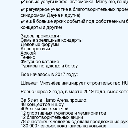
✔️ новые услуги (кафе, автомойка, Marry me, генд
✔️ регулярное участие в благотворительных проек
синдромом Дауна и другие)
✔️ ещё больше ярких событий под собственным б
концерты и другие)
Здесь происходят:
Самые зрелищные концерты
Деловые форумы
Корпоративы
Хоккей
Теннис
Фигурное катание
Турниры по дзюдо и боксу
Все началось в 2017 году:
Шавкат Мирзиёев инициирует строительство 
Ровно через 2 года, в марте 2019 года, высокот
За 5 лет в Humo Arena прошло:
48 концертов и шоу
405 хоккейных матчей
12 спортивных турниров и чемпионатов
12 благотворительных акций
78 счастливых человек сделали предложение рук
130 000 человек покатались на коньках