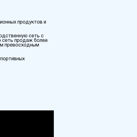
ционных продуктов и
водственную сеть с
ю сеть продаж более
оим превосходным
спортивных