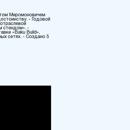
атом Миромоновичем
достоинству. - Годовой
жотраслевой
м стендом». -
вке «Baku Build»,
ых сетях. - Создано 5