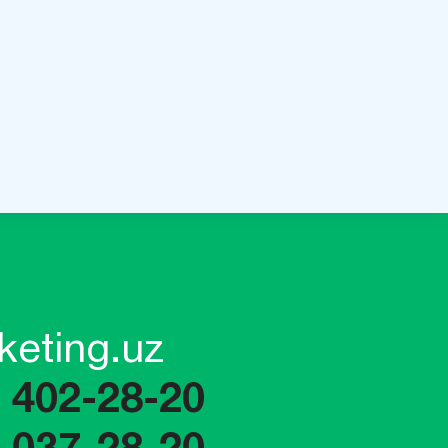
keting.uz
) 402-28-20