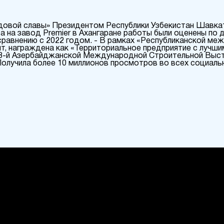
удовой славы» Президентом Республики Узбекистан Шавк
та на завод Premier в Ахангаране работы были оценены по 
сравнению с 2022 годом. - В рамках «Республиканской ме
т, награждена как «Территориальное предприятие с лучши
8-й Азербайджанской Международной Строительной Выста
Получила более 10 миллионов просмотров во всех социальн