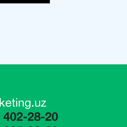
keting.uz
) 402-28-20