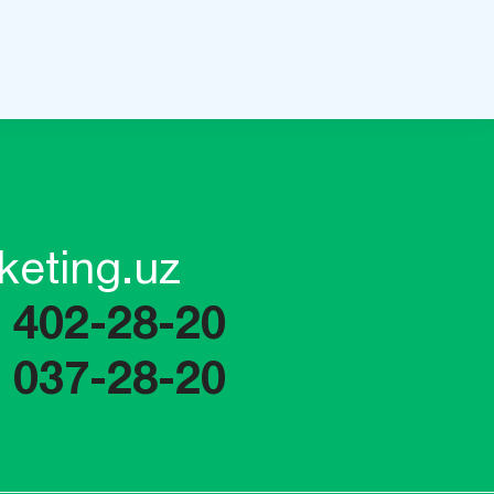
keting.uz
) 402-28-20
) 037-28-20