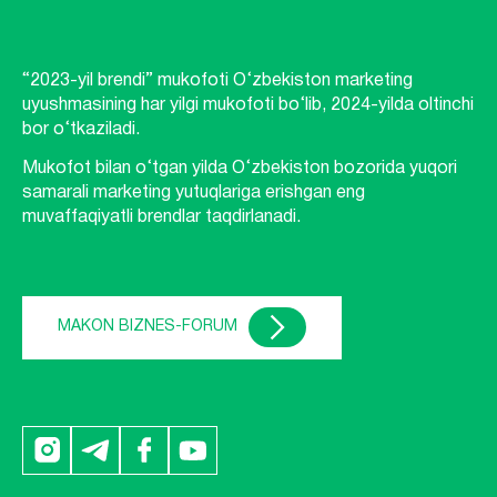
“2023-yil brendi” mukofoti O‘zbekiston marketing
uyushmasining har yilgi mukofoti bo‘lib, 2024-yilda oltinchi
bor o‘tkaziladi.
Mukofot bilan o‘tgan yilda O‘zbekiston bozorida yuqori
samarali marketing yutuqlariga erishgan eng
muvaffaqiyatli brendlar taqdirlanadi.
MAKON BIZNES-FORUM