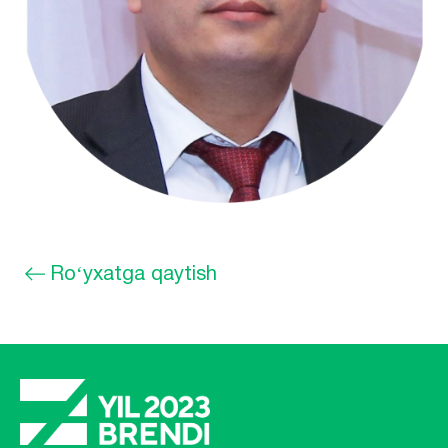
Roʻyxatga qaytish