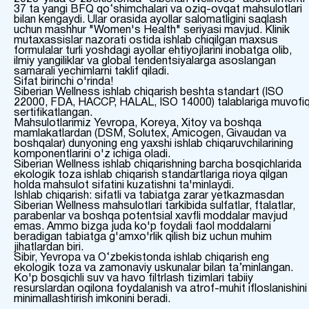
37 ta yangi BFQ qo‘shimchalari va oziq-ovqat mahsulotlari
bilan kengaydi. Ular orasida ayollar salomatligini saqlash
uchun mashhur "Women's Health" seriyasi mavjud. Klinik
mutaxassislar nazorati ostida ishlab chiqilgan maxsus
formulalar turli yoshdagi ayollar ehtiyojlarini inobatga olib,
ilmiy yangiliklar va global tendentsiyalarga asoslangan
samarali yechimlarni taklif qiladi.
Sifat birinchi o'rinda!
Siberian Wellness ishlab chiqarish beshta standart (ISO
22000, FDA, HACCP, HALAL, ISO 14000) talablariga muvofi
sertifikatlangan.
Mahsulotlarimiz Yevropa, Koreya, Xitoy va boshqa
mamlakatlardan (DSM, Solutex, Amicogen, Givaudan va
boshqalar) dunyoning eng yaxshi ishlab chiqaruvchilarining
komponentlarini o'z ichiga oladi.
Siberian Wellness ishlab chiqarishning barcha bosqichlarida
ekologik toza ishlab chiqarish standartlariga rioya qilgan
holda mahsulot sifatini kuzatishni ta'minlaydi.
Ishlab chiqarish: sifatli va tabiatga zarar yetkazmasdan
Siberian Wellness mahsulotlari tarkibida sulfatlar, ftalatlar,
parabenlar va boshqa potentsial xavfli moddalar mavjud
emas. Ammo bizga juda ko'p foydali faol moddalarni
beradigan tabiatga g'amxo'rlik qilish biz uchun muhim
jihatlardan biri.
Sibir, Yevropa va O‘zbekistonda ishlab chiqarish eng
ekologik toza va zamonaviy uskunalar bilan ta’minlangan.
Ko'p bosqichli suv va havo filtrlash tizimlari tabiiy
resurslardan oqilona foydalanish va atrof-muhit ifloslanishini
minimallashtirish imkonini beradi.