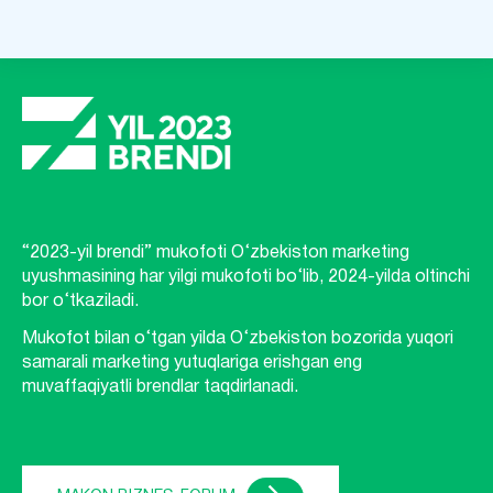
“2023-yil brendi” mukofoti O‘zbekiston marketing
uyushmasining har yilgi mukofoti bo‘lib, 2024-yilda oltinchi
bor o‘tkaziladi.
Mukofot bilan o‘tgan yilda O‘zbekiston bozorida yuqori
samarali marketing yutuqlariga erishgan eng
muvaffaqiyatli brendlar taqdirlanadi.