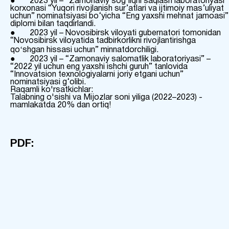
● 2023 yil – “Zamonaviy sog‘liqni saqlash laboratoriyasi”
korxonasi “Yuqori rivojlanish sur’atlari va ijtimoiy mas’uliyat
uchun” nominatsiyasi bo‘yicha “Eng yaxshi mehnat jamoasi”
diplomi bilan taqdirlandi.
● 2023 yil – Novosibirsk viloyati gubernatori tomonidan
“Novosibirsk viloyatida tadbirkorlikni rivojlantirishga
qoʻshgan hissasi uchun” minnatdorchiligi.
● 2023 yil – “Zamonaviy salomatlik laboratoriyasi” –
“2022 yil uchun eng yaxshi ishchi guruh” tanlovida
“Innovatsion texnologiyalarni joriy etgani uchun”
nominatsiyasi g‘olibi.
Raqamli ko'rsatkichlar:
Talabning o'sishi va Mijozlar soni yiliga (2022–2023) -
mamlakatda 20% dan ortiq!
PDF: