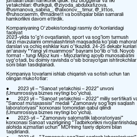
jurnallari bilan hamkorlik qildik. Biz bloggerlar va fikr
yetakchilari: @urikguli, @ziyoda_abdulxafizova,
@usmanova_sabina_, @alixonov__timur, @_littos,
@ruhsoraemm, @madinett va boshqalar bilan samarali
hamkorlikni davom ettirdik.
Kompaniyaning O'zbekistondagi rasmiy do'konlaridagi
faoliyat
2023-yilda to‘g‘ri ovqatlanish, sport va sog‘lom turmush
tarzi mavzularini ommalashtirish maqsadida ko‘plab mahora
darslari va ochiq eshiklar kuni o‘tkazildi. 24-25 dekabr kunlari
an'anaviy "Yangi yil muammosi" bayrami bo'lib o'tdi. Noyob
format - tungi Mijoz kuni - Mijozlarning ajoyib munosabatini
uyg'otadi, bu doimiy ravishda o'sib borayotgan ishtirokchilar
soni bilan tasdiqlanadi.
Kompaniya tovarlarni ishlab chiqarish va sotish uchun tan
olingan mukofotlar:
● 2023 yil – “Sanoat yetakchisi – 2022” unvoni
(Umumrossiya biznes reytingi bo‘yicha).
● 2023 yil – “Sanoat yetakchisi – 2022” milliy sertifikati v
“Sanoat mutaxassisi” medali “Zamonaviy sog‘liqni saqlash
laboratoriyasi” korxonasi tomonidan qabul qilindi
(Umumrossiya biznes reytingi bo‘yicha).
● 2023-yil – “Zamonaviy salomatlik laboratoriyasi”
korxonasi Sanoat vazirligining “Tadbirkorlikni rivojlantirishdag
alohida xizmatlari uchun” MDHning faxriy diplomi bilan
taqdirlandi.