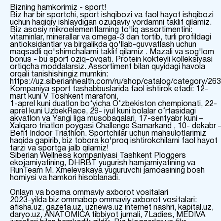
Bizning hamkorimiz - sport!
Biz har bir sportchi, sport ishqibozi va faol hayot ishqibozi
uchun haqiqiy ishlaydigan ozuqaviy yordamni taklif qilamiz.
Biz asosiy mikroelementlarning to'liq assortimentini:
vitaminlar, minerallar va omega-3 dan tortib, turli profildagi
antioksidantlar va birgalikda qo'llab-quvvatlash uchun
maqsadli qo'shimchalarni taklif qilamiz . Mazali va sog'lom
bonus - bu sport oziq-ovqati. Protein kokteyli kolleksiyasi
ortiqcha moddalarsiz. Assortiment bilan quyidagi havola
orqali tanishishingiz mumkin:
https://uz.siberianhealth.com/ru/shop/catalog/category/263
Kompaniya sport tashabbuslarida faol ishtirok etadi: 12-
mart kuni V Toshkent marafoni,
1-aprel kuni duatlon bo‘yicha O‘zbekiston chempionati, 22-
aprel kuni UzbekRace, 29- iyul kuni bolalar o‘rtasidagi
akvatlon va Yangi liga musobaqalari, 17-sentyabr kuni –
Xalqaro triatlon poygasi Challenge Samarkand , 10- dekabr 
Befit Indoor Triathlon. Sportchilar uchun mahsulotlarimiz
haqida gapirib, biz tobora ko'proq ishtirokchilarni faol hayot
tarzi va sportga jalb qilamiz!
Siberian Wellness kompaniyasi Tashkent Ploggers
ekojamiyatining, DHRBT yugurish hamjamiyatining va
RunTeam M. Xmelevskaya yuguruvchi jamoasining bosh
homiysi va hamkori hisoblanadi.
Onlayn va bosma ommaviy axborot vositalari
2023-yilda biz ommabop ommaviy axborot vositalari:
afisha.uz, gazeta.uz, uznews.uz internet nashri, kapital.uz,
daryo.uz, ANATOMICA tibbiyot jurnali, 7Ladies, MEDIVA