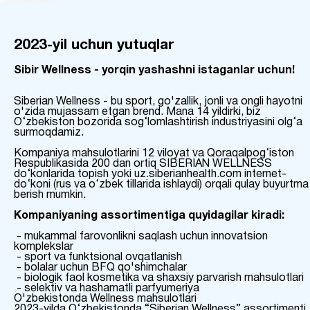
2023-yil uchun yutuqlar
Sibir Wellness - yorqin yashashni istaganlar uchun!
Siberian Wellness - bu sport, go'zallik, jonli va ongli hayotni
o'zida mujassam etgan brend. Mana 14 yildirki, biz
O‘zbekiston bozorida sog‘lomlashtirish industriyasini olg‘a
surmoqdamiz.
Kompaniya mahsulotlarini 12 viloyat va Qoraqalpog‘iston
Respublikasida 200 dan ortiq SIBERIAN WELLNESS
do‘konlarida topish yoki uz.siberianhealth.com internet-
do‘koni (rus va o‘zbek tillarida ishlaydi) orqali qulay buyurtma
berish mumkin.
Kompaniyaning assortimentiga quyidagilar kiradi:
- mukammal farovonlikni saqlash uchun innovatsion
komplekslar
- sport va funktsional ovqatlanish
- bolalar uchun BFQ qo'shimchalar
- biologik faol kosmetika va shaxsiy parvarish mahsulotlari
- selektiv va hashamatli parfyumeriya
O'zbekistonda Wellness mahsulotlari
2023-yilda O‘zbekistonda “Siberian Wellness” assortimenti