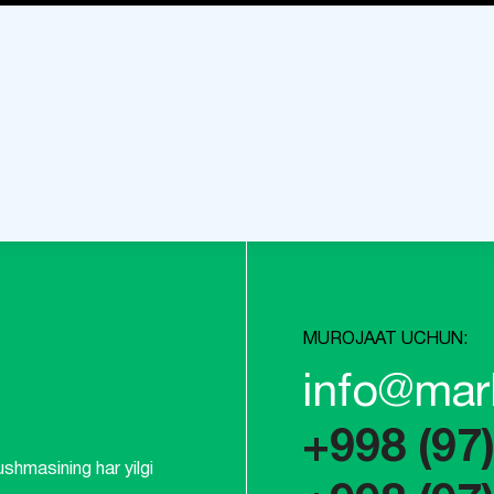
MUROJAAT UCHUN:
info@mar
+998 (97
shmasining har yilgi