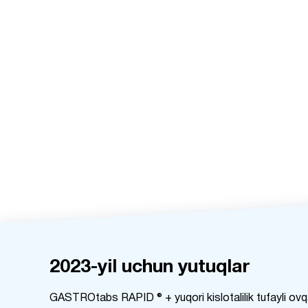
2023-yil uchun yutuqlar
GASTROtabs RAPID ® + yuqori kislotalilik tufayli ovqat