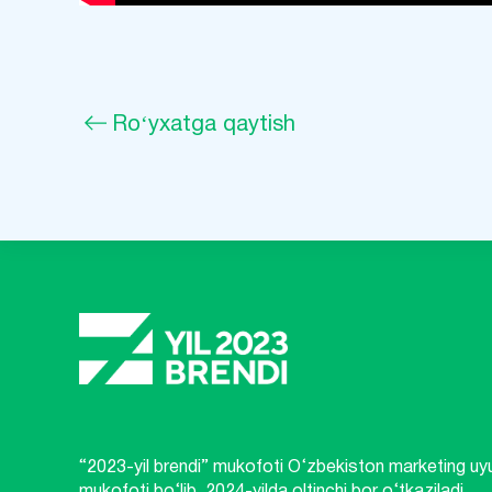
Roʻyxatga qaytish
“2023-yil brendi” mukofoti O‘zbekiston marketing uyu