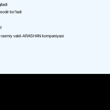
iladi
sodir bo'ladi
!
agi rasmiy vakil-ARASHAN kompaniyasi