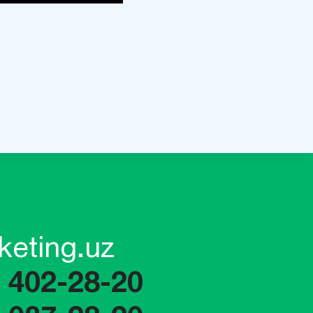
keting.uz
) 402-28-20