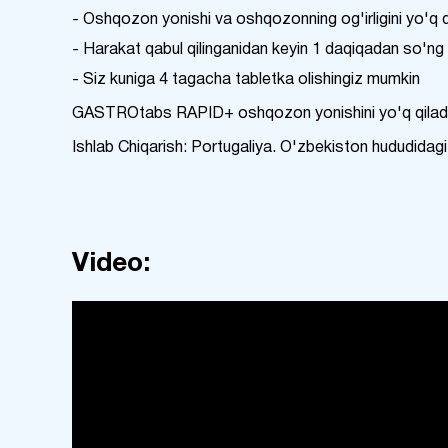
⠀
- Oshqozon yonishi va oshqozonning og'irligini yo'q q
- Harakat qabul qilinganidan keyin 1 daqiqadan so'ng 
- Siz kuniga 4 tagacha tabletka olishingiz mumkin
⠀
GASTROtabs RAPID+ oshqozon yonishini yo'q qiladi
⠀
Ishlab Chiqarish: Portugaliya. O'zbekiston hududid
Video: