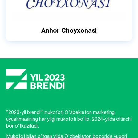
Anhor Choyxonasi
“2023-yil brendi” mukofoti O‘zbekiston marketing
uyushmasining har yilgi mukofoti bo‘lib, 2024-yilda oltinchi
bor o‘tkaziladi.
Mukofot bilan o‘tgan yilda O‘zbekiston bozorida yuqori