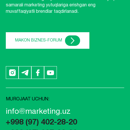
samarali marketing yutuqlariga erishgan eng
muvaffaqiyatli brendlar taqdirlanadi.
MAKON BIZNES-FORUM
MUROJAAT UCHUN:
info@marketing.uz
+998 (97) 402-28-20