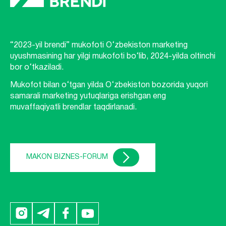
“2023-yil brendi” mukofoti O‘zbekiston marketing
uyushmasining har yilgi mukofoti bo‘lib, 2024-yilda oltinchi
bor o‘tkaziladi.
Mukofot bilan o‘tgan yilda O‘zbekiston bozorida yuqori
samarali marketing yutuqlariga erishgan eng
muvaffaqiyatli brendlar taqdirlanadi.
MAKON BIZNES-FORUM