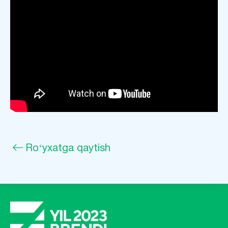
Roʻyxatga qaytish