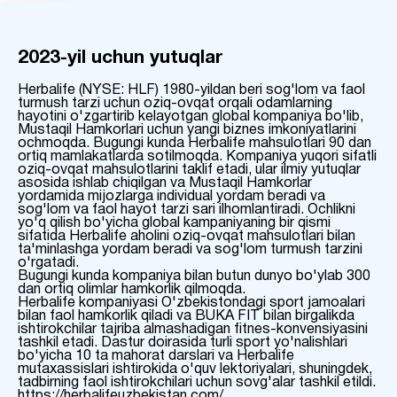
2023-yil uchun yutuqlar
Herbalife (NYSE: HLF) 1980-yildan beri sog'lom va faol
turmush tarzi uchun oziq-ovqat orqali odamlarning
hayotini o'zgartirib kelayotgan global kompaniya bo'lib,
Mustaqil Hamkorlari uchun yangi biznes imkoniyatlarini
ochmoqda. Bugungi kunda Herbalife mahsulotlari 90 dan
ortiq mamlakatlarda sotilmoqda. Kompaniya yuqori sifatli
oziq-ovqat mahsulotlarini taklif etadi, ular ilmiy yutuqlar
asosida ishlab chiqilgan va Mustaqil Hamkorlar
yordamida mijozlarga individual yordam beradi va
sog'lom va faol hayot tarzi sari ilhomlantiradi. Ochlikni
yo'q qilish bo'yicha global kampaniyaning bir qismi
sifatida Herbalife aholini oziq-ovqat mahsulotlari bilan
ta'minlashga yordam beradi va sog'lom turmush tarzini
o'rgatadi.
Bugungi kunda kompaniya bilan butun dunyo bo'ylab 300
dan ortiq olimlar hamkorlik qilmoqda.
Herbalife kompaniyasi O'zbekistondagi sport jamoalari
bilan faol hamkorlik qiladi va BUKA FIT bilan birgalikda
ishtirokchilar tajriba almashadigan fitnes-konvensiyasini
tashkil etadi. Dastur doirasida turli sport yo'nalishlari
bo'yicha 10 ta mahorat darslari va Herbalife
mutaxassislari ishtirokida o'quv lektoriyalari, shuningdek,
tadbirning faol ishtirokchilari uchun sovg'alar tashkil etildi.
https://herbalifeuzbekistan.com/