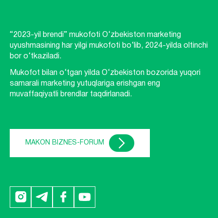
“2023-yil brendi” mukofoti O‘zbekiston marketing
uyushmasining har yilgi mukofoti bo‘lib, 2024-yilda oltinchi
bor o‘tkaziladi.
Mukofot bilan o‘tgan yilda O‘zbekiston bozorida yuqori
samarali marketing yutuqlariga erishgan eng
muvaffaqiyatli brendlar taqdirlanadi.
MAKON BIZNES-FORUM