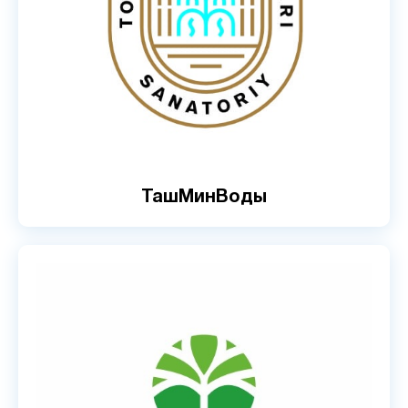
ТашМинВоды