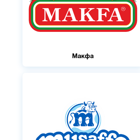
Макфа