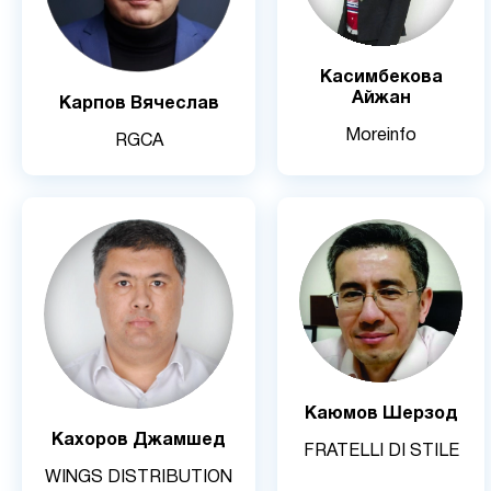
Касимбекова
Айжан
Карпов Вячеслав
Moreinfo
RGCA
Каюмов Шерзод
Кахоров Джамшед
FRATELLI DI STILE
WINGS DISTRIBUTION