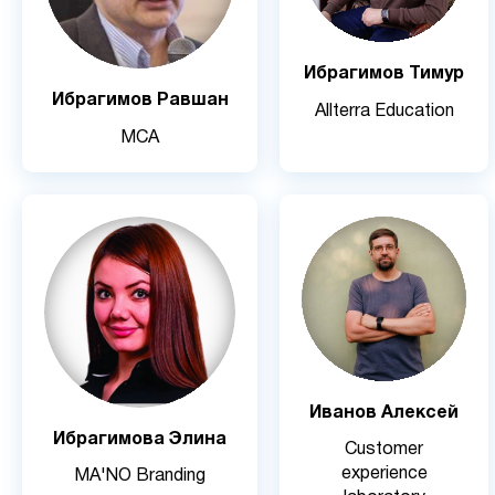
Ибрагимов Тимур
Ибрагимов Равшан
Allterra Education
MCA
Иванов Алексей
Ибрагимова Элина
Customer
experience
MA'NO Branding
laboratory