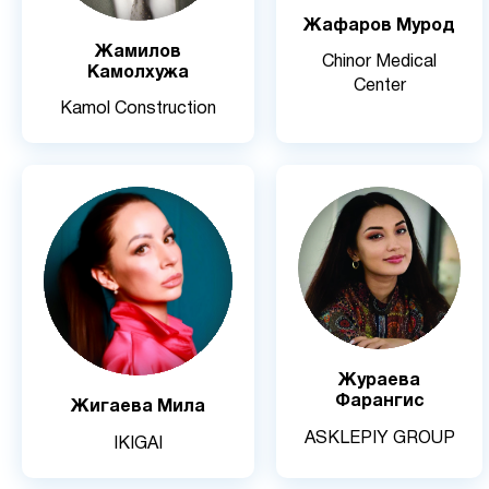
Жафаров Мурод
Жамилов
Chinor Medical
Камолхужа
Center
Kamol Construction
Жураева
Фарангис
Жигаева Мила
ASKLEPIY GROUP
IKIGAI