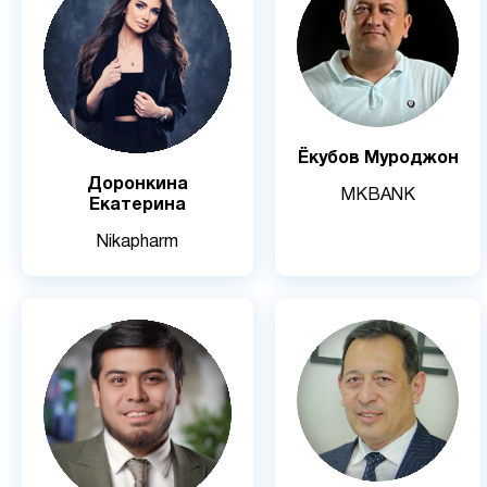
Ёкубов Муроджон
Доронкина
MKBANK
Екатерина
Nikapharm