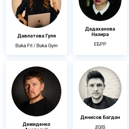
Дадаханова
Назира
Давлатова Гуля
ЕБРР
Buka Fit / Buka Gym
Денисов Багдан
Демиденко
2GIS
Анатолий