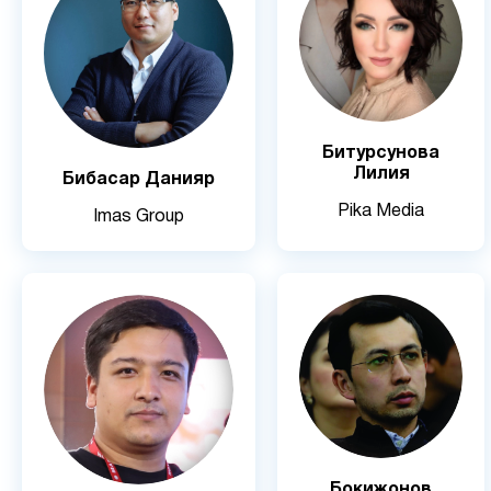
Битурсунова
Лилия
Бибасар Данияр
Pika Media
Imas Group
Бокижонов