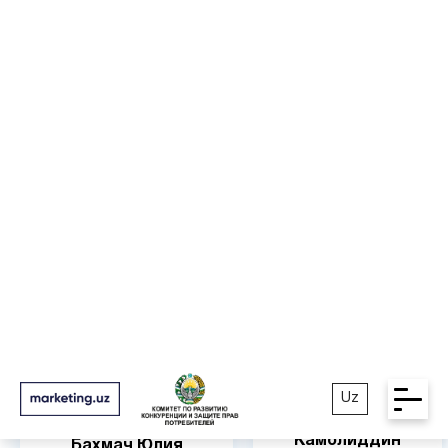
Балуев Георгий
Бакиев Темур
Bloger Agency
CLICK ME
Бекназаров
Камолиддин
Бахмач Юлия